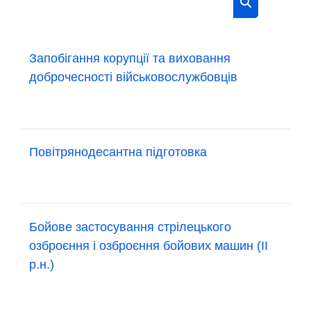
Пошук курсів
Запобігання корупції та виховання
доброчесності військовослужбовців
Повітрянодесантна підготовка
Бойове застосування стрілецького
озброєння і озброєння бойових машин (ІІ
р.н.)