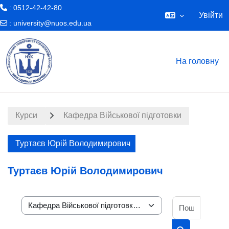
: 0512-42-42-80
Увійти
:
university@nuos.edu.ua
Перейти до головного вмісту
На головну
Курси
Кафедра Військової підготовки
Туртаєв Юрій Володимирович
Туртаєв Юрій Володимирович
Пошук к
Категорії курсів