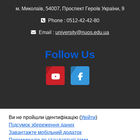
м. Миколаїв, 54007, Проспект Героїв України, 9
Phone : 0512-42-42-80
Email :
university@nuos.edu.ua
Follow Us
Ви не пройшли ідентифікацію (
Увійти
)
Підсумок збереження даних
Завантажте мобільний додаток
Перемикнути до стандартної теми