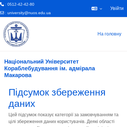
: 0512-42-42-80
Увійти
:
university@nuos.edu.ua
Перейти до головного вмісту
На головну
Національний Університет
Кораблебудування ім. адмірала
Макарова
Підсумок збереження
даних
Цей підсумок показує категорії за замовчуванням та
цілі збереження даних користувачів. Деякі області