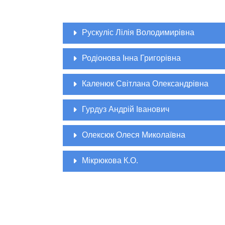
Рускуліс Лілія Володимирівна
Родіонова Інна Григорівна
Каленюк Світлана Олександрівна
Гурдуз Андрій Іванович
Олексюк Олеся Миколаївна
Мікрюкова К.О.