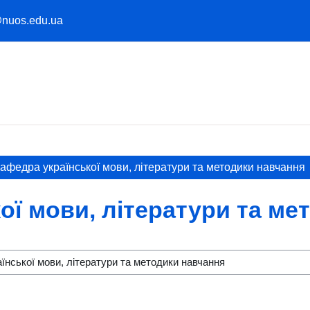
@nuos.edu.ua
афедра української мови, літератури та методики навчання
ої мови, літератури та ме