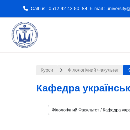
Call us
: 0512-42-42-80
E-mail
:
university
Перейти до головного вмісту
Курси
Філологічний Факультет
К
Кафедра українськ
Категорії курсів