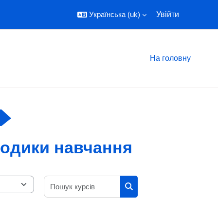
Українська ‎(uk)‎
Увійти
На головну
тодики навчання
Пошук курсів
Пошук курсів